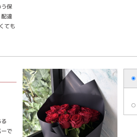
いう保
、配達
なくても
ある
パーで