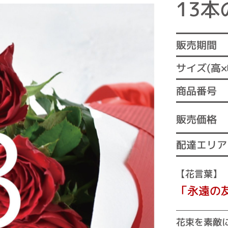
13
販売期間
サイズ(高×
商品番号
販売価格
配達エリア
【花言葉】
「永遠の
花束を素敵