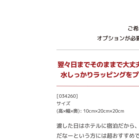
ご希
オプションが必
翌々日までそのままで大丈
水しっかりラッピングをプ
[034260]
サイズ
(高×幅×奥): 10cm×20cm×20cm
渡した日はホテルに宿泊だから
だなーという方には超おすすめ